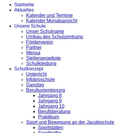
Startseite
Aktuelles
Kalender und Termine
Kalender Monatsansicht
Unsere Schule
Unser Schulname
Umbau des Schulzentrums
Förderverein
Partner
Mensa
Stellenangebote
Schulkleidung
Schulkonzept
Unterricht
Infobroschüre
Ganztag
Berufsorientierung
Jahrgang 8
Jahrgang 9
Jahrgang 10
Berufsberatung
Praktikum
Sport und Bewegung an der Jacobischule
Sportstätten
Sporthelfer