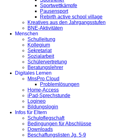
Sportwettkämpfe
Pausensport
Rebirth active school village
Kreatives aus den Jahrgangsstufen
BNE-Aktivitäten
Menschen
Schulleitung
Kollegium
Sekretariat
Sozialarbeit
Schülervertretung
Beratungslehrer
Digitales Lernen
MnsPro Cloud
Problemlösungen
Home-Access
iPad-Sprechstunde
Logineo
Bildungslogin
Infos für Eltern
Schulpflegschaft
Bedingungen für Abschlüsse
Downloads
Beschaffungslisten Jg. 5-9