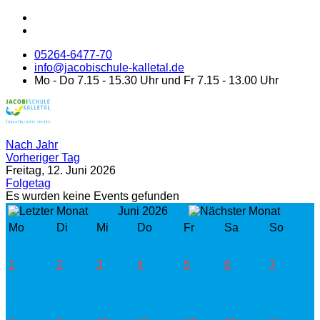
05264-6477-70
info@jacobischule-kalletal.de
Mo - Do 7.15 - 15.30 Uhr und Fr 7.15 - 13.00 Uhr
Nach Jahr
Vorheriger Tag
Freitag, 12. Juni 2026
Folgetag
Es wurden keine Events gefunden
Juni 2026
Mo
Di
Mi
Do
Fr
Sa
So
1
2
3
4
5
6
7