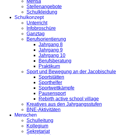
Mensa
Stellenangebote
Schulkleidung
Schulkonzept
Unterricht
Infobroschüre
Ganztag
Berufsorientierung
Jahrgang 8
Jahrgang 9
Jahrgang 10
Berufsberatung
Praktikum
Sport und Bewegung an der Jacobischule
Sportstätten
Sporthelfer
Sportwettkämpfe
Pausensport
Rebirth active school village
Kreatives aus den Jahrgangsstufen
BNE-Aktivitäten
Menschen
Schulleitung
Kollegium
Sekretariat