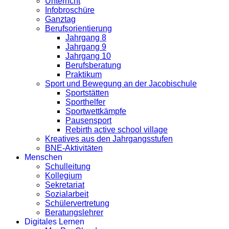
Unterricht
Infobroschüre
Ganztag
Berufsorientierung
Jahrgang 8
Jahrgang 9
Jahrgang 10
Berufsberatung
Praktikum
Sport und Bewegung an der Jacobischule
Sportstätten
Sporthelfer
Sportwettkämpfe
Pausensport
Rebirth active school village
Kreatives aus den Jahrgangsstufen
BNE-Aktivitäten
Menschen
Schulleitung
Kollegium
Sekretariat
Sozialarbeit
Schülervertretung
Beratungslehrer
Digitales Lernen