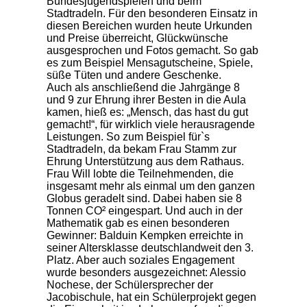
Bundesjugendspielen und beim
Stadtradeln. Für den besonderen Einsatz in
diesen Bereichen wurden heute Urkunden
und Preise überreicht, Glückwünsche
ausgesprochen und Fotos gemacht. So gab
es zum Beispiel Mensagutscheine, Spiele,
süße Tüten und andere Geschenke.
Auch als anschließend die Jahrgänge 8
und 9 zur Ehrung ihrer Besten in die Aula
kamen, hieß es: „Mensch, das hast du gut
gemacht!“, für wirklich viele herausragende
Leistungen. So zum Beispiel für`s
Stadtradeln, da bekam Frau Stamm zur
Ehrung Unterstützung aus dem Rathaus.
Frau Will lobte die Teilnehmenden, die
insgesamt mehr als einmal um den ganzen
Globus geradelt sind. Dabei haben sie 8
Tonnen CO² eingespart. Und auch in der
Mathematik gab es einen besonderen
Gewinner: Balduin Kempken erreichte in
seiner Altersklasse deutschlandweit den 3.
Platz. Aber auch soziales Engagement
wurde besonders ausgezeichnet: Alessio
Nochese, der Schülersprecher der
Jacobischule, hat ein Schülerprojekt gegen