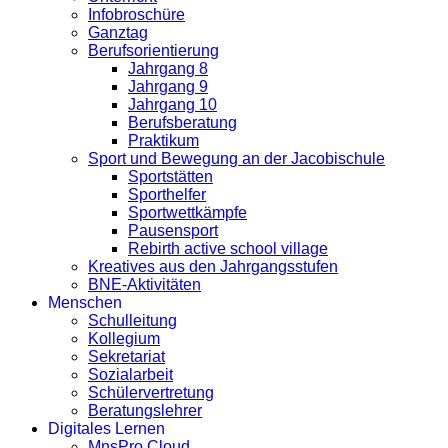
Infobroschüre
Ganztag
Berufsorientierung
Jahrgang 8
Jahrgang 9
Jahrgang 10
Berufsberatung
Praktikum
Sport und Bewegung an der Jacobischule
Sportstätten
Sporthelfer
Sportwettkämpfe
Pausensport
Rebirth active school village
Kreatives aus den Jahrgangsstufen
BNE-Aktivitäten
Menschen
Schulleitung
Kollegium
Sekretariat
Sozialarbeit
Schülervertretung
Beratungslehrer
Digitales Lernen
MnsPro Cloud