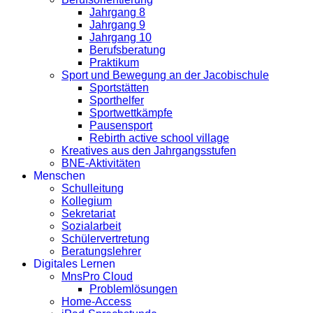
Jahrgang 8
Jahrgang 9
Jahrgang 10
Berufsberatung
Praktikum
Sport und Bewegung an der Jacobischule
Sportstätten
Sporthelfer
Sportwettkämpfe
Pausensport
Rebirth active school village
Kreatives aus den Jahrgangsstufen
BNE-Aktivitäten
Menschen
Schulleitung
Kollegium
Sekretariat
Sozialarbeit
Schülervertretung
Beratungslehrer
Digitales Lernen
MnsPro Cloud
Problemlösungen
Home-Access