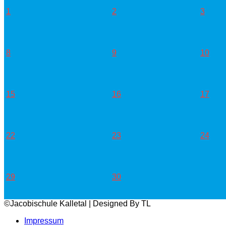
1
2
3
8
9
10
15
16
17
22
23
24
29
30
©Jacobischule Kalletal | Designed By TL
Impressum