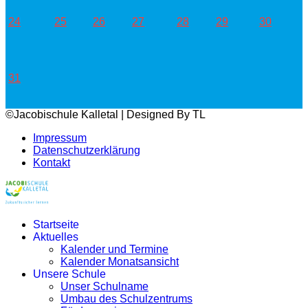
24
25
26
27
28
29
30
31
©Jacobischule Kalletal | Designed By TL
Impressum
Datenschutzerklärung
Kontakt
Startseite
Aktuelles
Kalender und Termine
Kalender Monatsansicht
Unsere Schule
Unser Schulname
Umbau des Schulzentrums