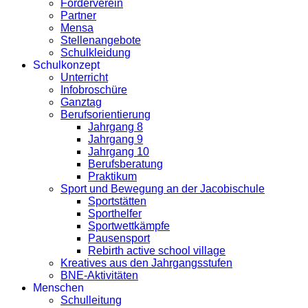
Förderverein
Partner
Mensa
Stellenangebote
Schulkleidung
Schulkonzept
Unterricht
Infobroschüre
Ganztag
Berufsorientierung
Jahrgang 8
Jahrgang 9
Jahrgang 10
Berufsberatung
Praktikum
Sport und Bewegung an der Jacobischule
Sportstätten
Sporthelfer
Sportwettkämpfe
Pausensport
Rebirth active school village
Kreatives aus den Jahrgangsstufen
BNE-Aktivitäten
Menschen
Schulleitung