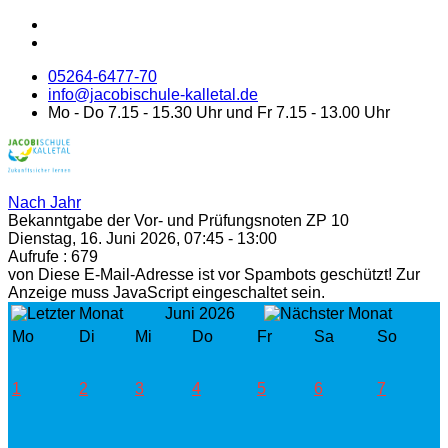
05264-6477-70
info@jacobischule-kalletal.de
Mo - Do 7.15 - 15.30 Uhr und Fr 7.15 - 13.00 Uhr
Nach Jahr
Bekanntgabe der Vor- und Prüfungsnoten ZP 10
Dienstag, 16. Juni 2026, 07:45 - 13:00
Aufrufe
: 679
von
Diese E-Mail-Adresse ist vor Spambots geschützt! Zur
Anzeige muss JavaScript eingeschaltet sein.
Juni 2026
Mo
Di
Mi
Do
Fr
Sa
So
1
2
3
4
5
6
7