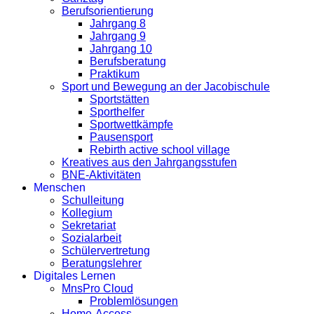
Berufsorientierung
Jahrgang 8
Jahrgang 9
Jahrgang 10
Berufsberatung
Praktikum
Sport und Bewegung an der Jacobischule
Sportstätten
Sporthelfer
Sportwettkämpfe
Pausensport
Rebirth active school village
Kreatives aus den Jahrgangsstufen
BNE-Aktivitäten
Menschen
Schulleitung
Kollegium
Sekretariat
Sozialarbeit
Schülervertretung
Beratungslehrer
Digitales Lernen
MnsPro Cloud
Problemlösungen
Home-Access