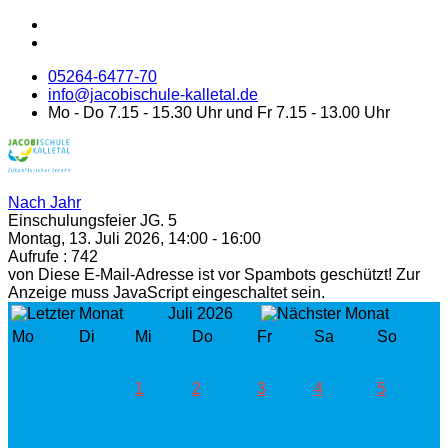
05264-6477-70
info@jacobischule-kalletal.de
Mo - Do 7.15 - 15.30 Uhr und Fr 7.15 - 13.00 Uhr
Nach Jahr
Einschulungsfeier JG. 5
Montag, 13. Juli 2026, 14:00 - 16:00
Aufrufe
: 742
von
Diese E-Mail-Adresse ist vor Spambots geschützt! Zur
Anzeige muss JavaScript eingeschaltet sein.
Juli 2026
Mo
Di
Mi
Do
Fr
Sa
So
1
2
3
4
5