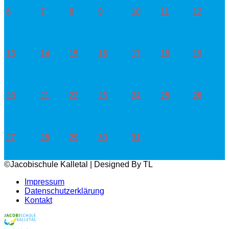
6
7
8
9
10
11
12
13
14
15
16
17
18
19
20
21
22
23
24
25
26
27
28
29
30
31
©Jacobischule Kalletal | Designed By TL
Impressum
Datenschutzerklärung
Kontakt