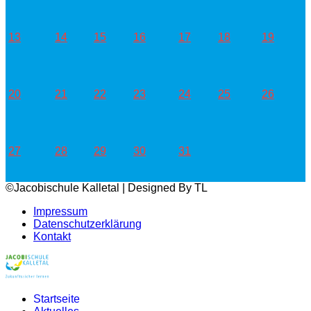
13
14
15
16
17
18
19
20
21
22
23
24
25
26
27
28
29
30
31
©Jacobischule Kalletal | Designed By TL
Impressum
Datenschutzerklärung
Kontakt
Startseite