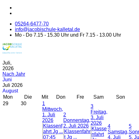
05264-6477-70
info@jacobischule-kalletal.de
Mo - Do 7.15 - 15.30 Uhr und Fr 7.15 - 13.00 Uhr
Juli,
2026
Nach Jahr
Juni
Juli 2026
August
Mon
Die
Mit
Don
Fre
Sam
Son
29
30
1
3
Mittwoch,
Freitag,
1. Juli
2
3. Juli
2026
Donnerstag,
2026
Klassenf
2. Juli 2026
4
5
Klasse
ahrt Jg ...
Klassenfahr
Samstag,
Sonn
nfahrt
t Jg ...
07:45
4. Juli
5. Ju