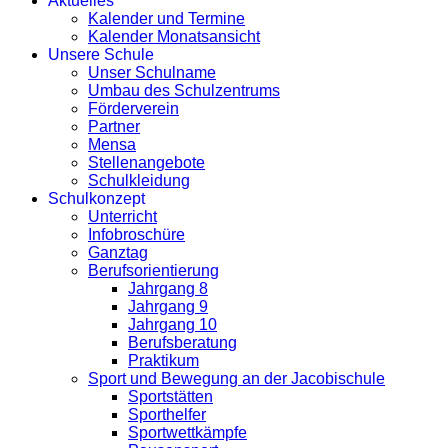
Aktuelles
Kalender und Termine
Kalender Monatsansicht
Unsere Schule
Unser Schulname
Umbau des Schulzentrums
Förderverein
Partner
Mensa
Stellenangebote
Schulkleidung
Schulkonzept
Unterricht
Infobroschüre
Ganztag
Berufsorientierung
Jahrgang 8
Jahrgang 9
Jahrgang 10
Berufsberatung
Praktikum
Sport und Bewegung an der Jacobischule
Sportstätten
Sporthelfer
Sportwettkämpfe