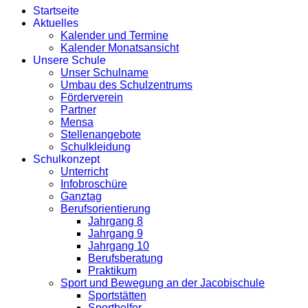
Startseite
Aktuelles
Kalender und Termine
Kalender Monatsansicht
Unsere Schule
Unser Schulname
Umbau des Schulzentrums
Förderverein
Partner
Mensa
Stellenangebote
Schulkleidung
Schulkonzept
Unterricht
Infobroschüre
Ganztag
Berufsorientierung
Jahrgang 8
Jahrgang 9
Jahrgang 10
Berufsberatung
Praktikum
Sport und Bewegung an der Jacobischule
Sportstätten
Sporthelfer