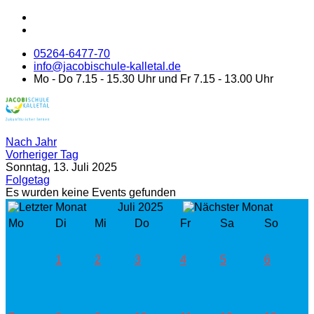
05264-6477-70
info@jacobischule-kalletal.de
Mo - Do 7.15 - 15.30 Uhr und Fr 7.15 - 13.00 Uhr
Nach Jahr
Vorheriger Tag
Sonntag, 13. Juli 2025
Folgetag
Es wurden keine Events gefunden
Juli 2025
Mo
Di
Mi
Do
Fr
Sa
So
1
2
3
4
5
6