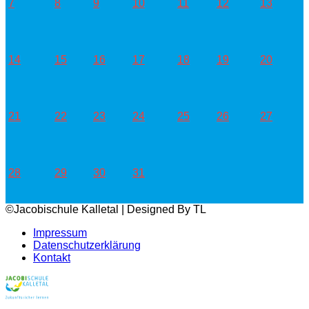
7
8
9
10
11
12
13
14
15
16
17
18
19
20
21
22
23
24
25
26
27
28
29
30
31
©Jacobischule Kalletal | Designed By TL
Impressum
Datenschutzerklärung
Kontakt