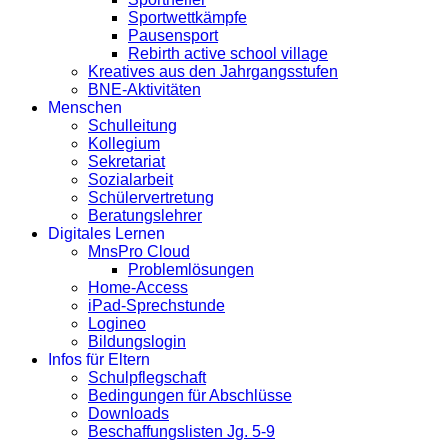
Sportwettkämpfe
Pausensport
Rebirth active school village
Kreatives aus den Jahrgangsstufen
BNE-Aktivitäten
Menschen
Schulleitung
Kollegium
Sekretariat
Sozialarbeit
Schülervertretung
Beratungslehrer
Digitales Lernen
MnsPro Cloud
Problemlösungen
Home-Access
iPad-Sprechstunde
Logineo
Bildungslogin
Infos für Eltern
Schulpflegschaft
Bedingungen für Abschlüsse
Downloads
Beschaffungslisten Jg. 5-9