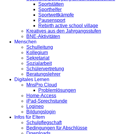
Sportstätten
Sporthelfer
Sportwettkämpfe
Pausensport
Rebirth active school village
Kreatives aus den Jahrgangsstufen
BNE-Aktivitäten
Menschen
Schulleitung
Kollegium
Sekretariat
Sozialarbeit
Schülervertretung
Beratungslehrer
Digitales Lernen
MnsPro Cloud
Problemlösungen
Home-Access
iPad-Sprechstunde
Logineo
Bildungslogin
Infos für Eltern
Schulpflegschaft
Bedingungen für Abschlüsse
Downloads