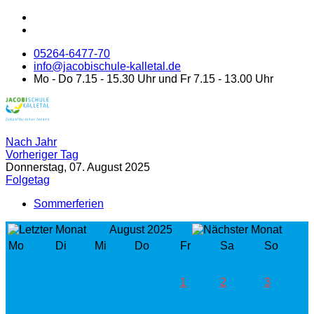
05264-6477-70
info@jacobischule-kalletal.de
Mo - Do 7.15 - 15.30 Uhr und Fr 7.15 - 13.00 Uhr
Nach Jahr
Vorheriger Tag
Donnerstag, 07. August 2025
Folgetag
Sommerferien
August 2025
Mo
Di
Mi
Do
Fr
Sa
So
1
2
3