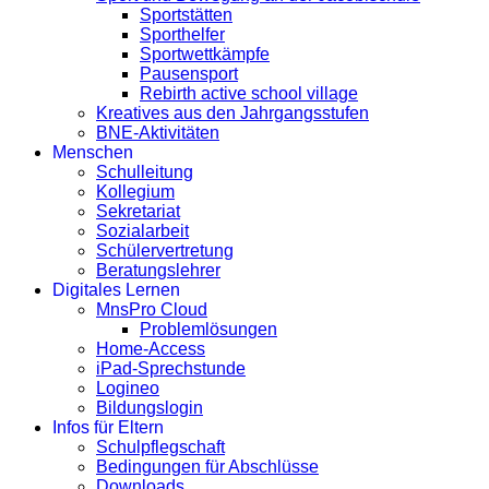
Sportstätten
Sporthelfer
Sportwettkämpfe
Pausensport
Rebirth active school village
Kreatives aus den Jahrgangsstufen
BNE-Aktivitäten
Menschen
Schulleitung
Kollegium
Sekretariat
Sozialarbeit
Schülervertretung
Beratungslehrer
Digitales Lernen
MnsPro Cloud
Problemlösungen
Home-Access
iPad-Sprechstunde
Logineo
Bildungslogin
Infos für Eltern
Schulpflegschaft
Bedingungen für Abschlüsse
Downloads