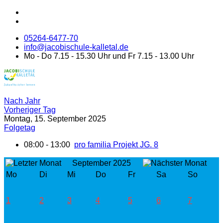
05264-6477-70
info@jacobischule-kalletal.de
Mo - Do 7.15 - 15.30 Uhr und Fr 7.15 - 13.00 Uhr
Nach Jahr
Vorheriger Tag
Montag, 15. September 2025
Folgetag
08:00 - 13:00
pro familia Projekt JG. 8
September 2025
Mo
Di
Mi
Do
Fr
Sa
So
1
2
3
4
5
6
7