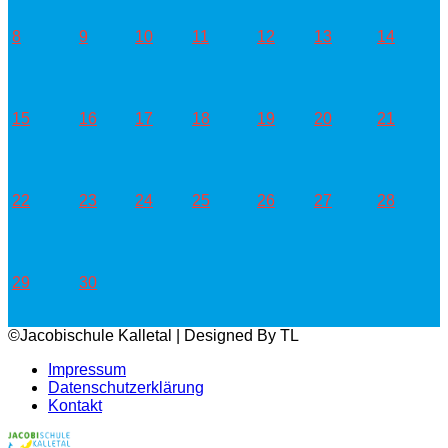
8
9
10
11
12
13
14
15
16
17
18
19
20
21
22
23
24
25
26
27
28
29
30
©Jacobischule Kalletal | Designed By TL
Impressum
Datenschutzerklärung
Kontakt