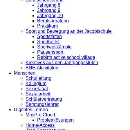
Jahrgang 8
Jahrgang 9
Jahrgang 10
Berufsberatung
Praktikum
Sport und Bewegung an der Jacobischule
Sportstätten
Sporthelfer
Sportwettkämpfe
Pausensport
Rebirth active school village
Kreatives aus den Jahrgangsstufen
BNE-Aktivitäten
Menschen
Schulleitung
Kollegium
Sekretariat
Sozialarbeit
Schülervertretung
Beratungslehrer
Digitales Lernen
MnsPro Cloud
Problemlösungen
Home-Access