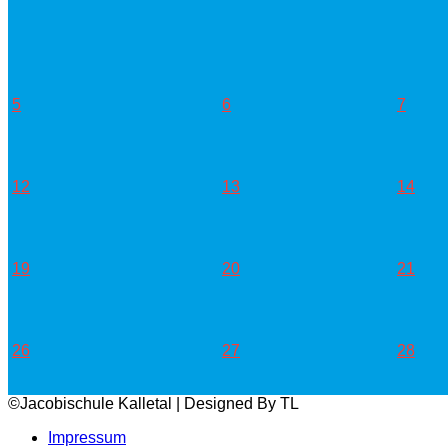
5
6
7
12
13
14
19
20
21
26
27
28
©Jacobischule Kalletal | Designed By TL
Impressum