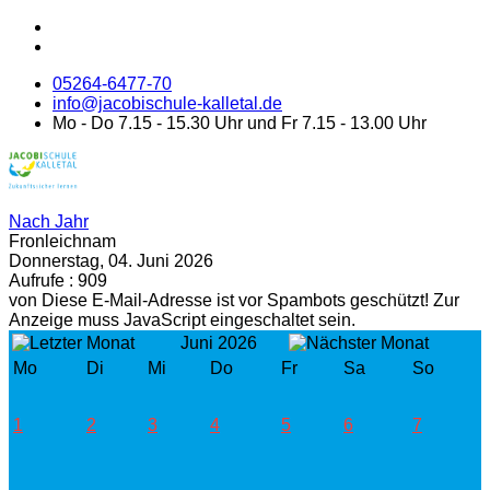
05264-6477-70
info@jacobischule-kalletal.de
Mo - Do 7.15 - 15.30 Uhr und Fr 7.15 - 13.00 Uhr
Nach Jahr
Fronleichnam
Donnerstag, 04. Juni 2026
Aufrufe
: 909
von
Diese E-Mail-Adresse ist vor Spambots geschützt! Zur
Anzeige muss JavaScript eingeschaltet sein.
Juni 2026
Mo
Di
Mi
Do
Fr
Sa
So
1
2
3
4
5
6
7