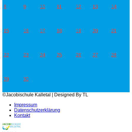
8
9
10
11
12
13
14
15
16
17
18
19
20
21
22
23
24
25
26
27
28
29
30
©Jacobischule Kalletal | Designed By TL
Impressum
Datenschutzerklärung
Kontakt