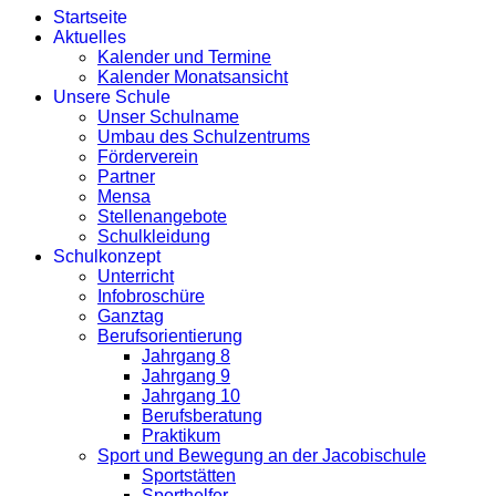
Startseite
Aktuelles
Kalender und Termine
Kalender Monatsansicht
Unsere Schule
Unser Schulname
Umbau des Schulzentrums
Förderverein
Partner
Mensa
Stellenangebote
Schulkleidung
Schulkonzept
Unterricht
Infobroschüre
Ganztag
Berufsorientierung
Jahrgang 8
Jahrgang 9
Jahrgang 10
Berufsberatung
Praktikum
Sport und Bewegung an der Jacobischule
Sportstätten
Sporthelfer