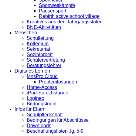
Sportwettkämpfe
Pausensport
Rebirth active school village
Kreatives aus den Jahrgangsstufen
BNE-Aktivitäten
Menschen
Schulleitung
Kollegium
Sekretariat
Sozialarbeit
Schülervertretung
Beratungslehrer
Digitales Lernen
MnsPro Cloud
Problemlösungen
Home-Access
iPad-Sprechstunde
Logineo
Bildungslogin
Infos für Eltern
Schulpflegschaft
Bedingungen für Abschlüsse
Downloads
Beschaffungslisten Jg. 5-9