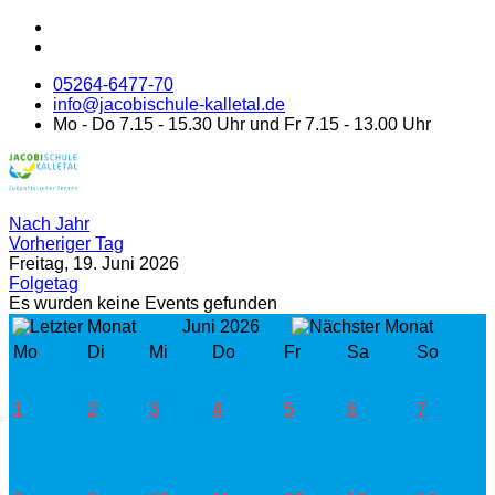
05264-6477-70
info@jacobischule-kalletal.de
Mo - Do 7.15 - 15.30 Uhr und Fr 7.15 - 13.00 Uhr
Nach Jahr
Vorheriger Tag
Freitag, 19. Juni 2026
Folgetag
Es wurden keine Events gefunden
Juni 2026
Mo
Di
Mi
Do
Fr
Sa
So
1
2
3
4
5
6
7