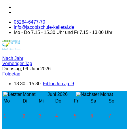
05264-6477-70
info@jacobischule-kalletal.de
Mo - Do 7.15 - 15.30 Uhr und Fr 7.15 - 13.00 Uhr
Nach Jahr
Vorheriger Tag
Dienstag, 09. Juni 2026
Folgetag
13:30 - 15:30
Fit for Job Jg. 9
Juni 2026
Mo
Di
Mi
Do
Fr
Sa
So
1
2
3
4
5
6
7