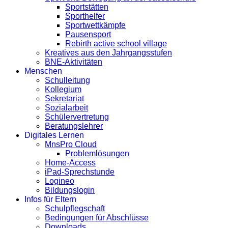
Sportstätten
Sporthelfer
Sportwettkämpfe
Pausensport
Rebirth active school village
Kreatives aus den Jahrgangsstufen
BNE-Aktivitäten
Menschen
Schulleitung
Kollegium
Sekretariat
Sozialarbeit
Schülervertretung
Beratungslehrer
Digitales Lernen
MnsPro Cloud
Problemlösungen
Home-Access
iPad-Sprechstunde
Logineo
Bildungslogin
Infos für Eltern
Schulpflegschaft
Bedingungen für Abschlüsse
Downloads