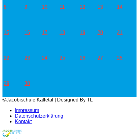
8
9
10
11
12
13
14
15
16
17
18
19
20
21
22
23
24
25
26
27
28
29
30
©Jacobischule Kalletal | Designed By TL
Impressum
Datenschutzerklärung
Kontakt