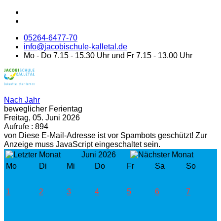
05264-6477-70
info@jacobischule-kalletal.de
Mo - Do 7.15 - 15.30 Uhr und Fr 7.15 - 13.00 Uhr
Nach Jahr
beweglicher Ferientag
Freitag, 05. Juni 2026
Aufrufe
: 894
von
Diese E-Mail-Adresse ist vor Spambots geschützt! Zur
Anzeige muss JavaScript eingeschaltet sein.
Juni 2026
Mo
Di
Mi
Do
Fr
Sa
So
1
2
3
4
5
6
7