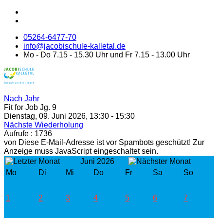
05264-6477-70
info@jacobischule-kalletal.de
Mo - Do 7.15 - 15.30 Uhr und Fr 7.15 - 13.00 Uhr
Nach Jahr
Fit for Job Jg. 9
Dienstag, 09. Juni 2026, 13:30 - 15:30
Nächste Wiederholung
Aufrufe
: 1736
von
Diese E-Mail-Adresse ist vor Spambots geschützt! Zur
Anzeige muss JavaScript eingeschaltet sein.
Juni 2026
Mo
Di
Mi
Do
Fr
Sa
So
1
2
3
4
5
6
7