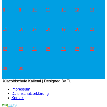
8
9
10
11
12
13
14
15
16
17
18
19
20
21
22
23
24
25
26
27
28
29
30
©Jacobischule Kalletal | Designed By TL
Impressum
Datenschutzerklärung
Kontakt